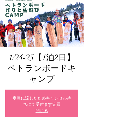
1/24-25【1泊2日】
ペトランボードキ
ャンプ
定員に達したためキャンセル待
ちにて受付ます定員
閉じる