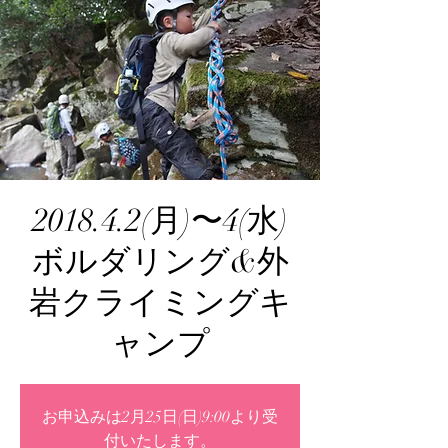
2018.4.2(月)〜4(水)
ボルダリング&外
岩クライミングキ
ャンプ
お申込みは2月25日(日)9:00より受
付いたします。