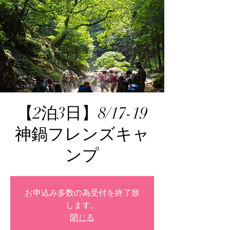
【2泊3日】8/17-19
神鍋フレンズキャ
ンプ
お申込み多数の為受付を終了致
します。
閉じる