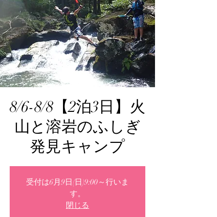
8/6-8/8【2泊3日】火
山と溶岩のふしぎ
発見キャンプ
受付は6月9日(日)9:00～行いま
す。
閉じる