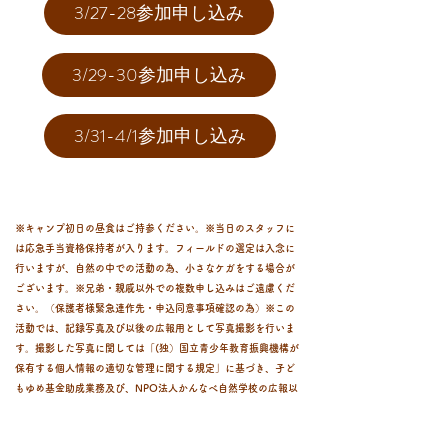
3/27-28参加申し込み
3/29-30参加申し込み
3/31-4/1参加申し込み
※キャンプ初日の昼食はご持参ください。※当日のスタッフに
は応急手当資格保持者が入ります。フィールドの選定は入念に
行いますが、自然の中での活動の為、小さなケガをする場合が
ございます。※兄弟・親戚以外での複数申し込みはご遠慮くだ
さい。（保護者様緊急連作先・申込同意事項確認の為）※この
活動では、記録写真及び以後の広報用として写真撮影を行いま
す。撮影した写真に関しては「(独）国立青少年教育振興機構が
保有する個人情報の適切な管理に関する規定」に基づき、子ど
もゆめ基金助成業務及び、NPO法人かんなべ自然学校の広報以
外の目的で使用する事はありません。