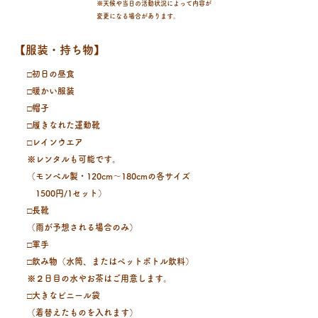
※天候や当日の活動状況によって内容が
変更になる場合があります。
【服装・持ち物】
□初日の昼食
□暖かい服装
□帽子
□履きなれた運動靴
□レインウエア
※レンタルも可能です。
（モンベル製・120cm〜180cmの各サイズ
1500円/1セット）
□長靴
（雨が予想される場合のみ）
□軍手
​□飲み物（水筒、またはペットボトル飲料）
※２日目の水やお茶はご用意します。
□大きなビニール袋
（着替えたものを入れます）