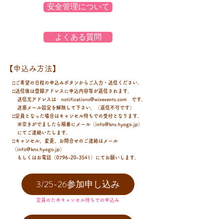
安全管理について
よくある質問
【申込み方法】
□ご希望の日程の申込みボタンからご入力・送信ください。
□送信後は登録アドレスに申込内容等が返信されます。
送信元アドレスは notifications@wixevents.com です。
迷惑メール設定を解除して下さい。（返信不可です）
□定員となった場合はキャンセル待ちでの受付となります。
※空きがでましたら順番にメール（
info@kns.hyogo.jp
）
にてご連絡いたします。
​□キャンセル、変更、お問合せのご連絡はメール
（
info@kns.hyogo.jp
）
もしくはお電話（0796-20-3541）にてお願いします。
3/25-26参加申し込み
定員のためキャンセル待ちでの申込み