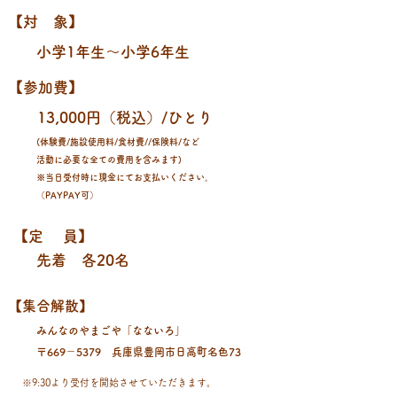
​【対 象】
​小学1年生〜小学6年生
​【参加費】
13,000円（税込）/ひとり
(体験費/施設使用料/食材費//保険料/など
​活動に必要な全ての費用を含みます)
※当日受付時に現金にてお支払いください。
（PAYPAY可）
​【定 員】
先着 各20名
​【集合解散】
みんなのやまごや「なないろ」
〒669－5379 兵庫県豊岡市日高町名色73
※9:30より受付を開始させていただきます。