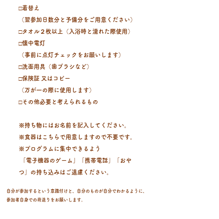
□着替え
（翌参加日数分と予備分をご用意ください）
□タオル２枚以上（入浴時と濡れた際使用）
​□懐中電灯
（事前に点灯チェックをお願いします）
​​□洗面用具（歯ブラシなど）
□保険証 又はコピー
（万が一の際に使用します）
□その他必要と考えられるもの
※持ち物にはお名前を記入してください。
※食器はこちらで用意しますので不要です。
※プログラムに集中できるよう
「電子機器のゲーム」「携帯電話」「おや
つ」
の持ち込みはご遠慮ください。
自分が参加するという意識付けと、自分のものが自分でわかるように、
参加者自身での荷造りをお願いします。