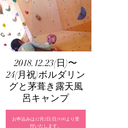
2018.12.23(日)〜
24(月祝)ボルダリン
グと茅葺き露天風
呂キャンプ
お申込みは12月2日(日)9:00より受
付いたします。