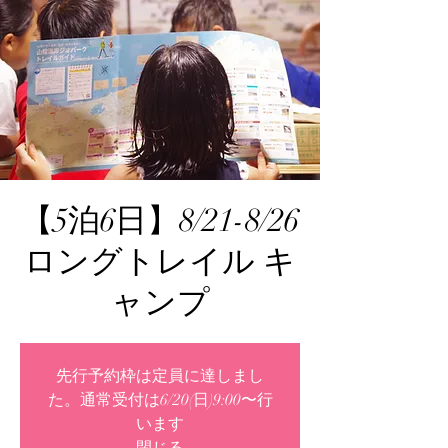
【5泊6日】8/21-8/26
ロングトレイル キ
ャンプ
先行予約枠は定員に達しまし
た。通常受付は6/20(日)9:00〜行
います