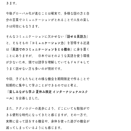
きます。
今後グローバル化が進むことは確実で、多様な国の方と自
分の言葉でコミュニケーションがとれることで人生の楽し
さは何倍にもなります。
そんなコミュニケーションに欠かせない
「話せる英語力」
と、そもそもの
「コミュニケーション力」
を習得する近道
は
「英語でのコミュニケーションをとる機会」
に身を置く
ことにありますが、 日本ではそのような英語を使う環境
が少ないため、頭では語学を理解していてもドキドキして
うまく話せない方も多いのが現状です。
今回、子どもたちにその様な機会を期間限定で作ることで
短期的に集中して学ぶことができるのではと考え、
「楽しみながら学ぶ 夏休み限定 インターナショナルスク
ール」
を企画しました。
また、テクノロジーの進歩により、どこにいても勉強がで
きる便利な時代になってきたと感じますが、その一方で、
実際に会って話をする機会や、身体を使った遊びの機会が
減ってしまっているようにも感じます。