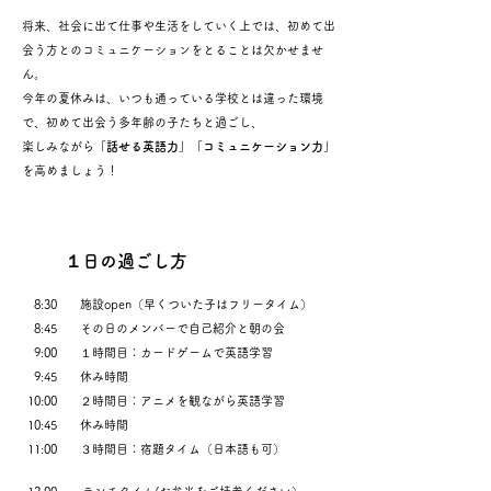
将来、社会に出て仕事や生活をしていく上では、初めて出
会う方とのコミュニケーションをとることは欠かせませ
ん。
今年の夏休みは、いつも通っている学校とは違った環境
で、初めて出会う多年齢の子たちと過ごし、
楽しみながら
「話せる英語力」「コミュニケーション力」
を高めましょう！
１日の過ごし方
8:30
施設open（早くついた子はフリータイム）
8:45
その日のメンバーで自己紹介と朝の会
9:00
１時間目：カードゲームで英語学習
9:45
休み時間
10:00
２時間目：アニメを観ながら英語学習
10:45
休み時間
11:00
３時間目：宿題タイム（日本語も可）