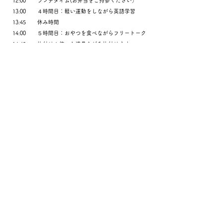
12:00
ランチタイム(お弁当をご持参ください）
13:00
４時間目：軽い運動をしながら英語学習
13:45
休み時間
14:00
５時間目：おやつを食べながらフリートーク
14:45
片付け：使った道具などを片付けます
15:00
その日の活動終了（以後はフリータイム）
15:30
施設CLOSE
おすすめPOINT
①講師が充実
講師はTOEIC765点の留学経験者と、英語ネイティブな
オーストラリア出身の先生
②宿題もできる
開催時期が夏休み期間ということもあり、宿題をやる
時間ももうけます。（ご持参ください）
一人ではついつい後回しになりがちな宿題も同世代が