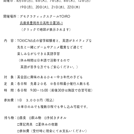
開催日：8月5日(月)、6日(火)、7日(水)、8日(木)、12日(月)
19日(月)、20日(火)、21日(水)、22日(木)
開催場所：デモクラティックスクールTOIRO
兵庫県豊岡市日高町日置38-1
（クリックで地図が表示されます）
内 容：TOEIC765点の留学経験者と、英語がネイティブな
先生と一緒にゲームやアニメ鑑賞など通じて
楽しみながらできる英語学習
（休み時間は日本語で活動するので
英語が苦手な方でもご安心ください。）
対 象：英会話に興味のある小４ー中３年代の子ども
定 員：各日程 先着２０名 ※各日程最小催行人数５名
時 間：各日程 9:00ー15:00（前後30分は施設で自習可能）
参加費：1日 ３,０００円（税込）
​※単日のみでも複数日程でも申し込み可能です。
持ち物：□昼食 □飲み物 □手拭きタオル
□筆記用具 □夏休みの宿題
□参加費（受付時に現金にてお支払いください）