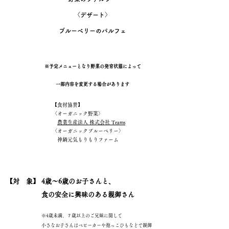
〈デザート〉
ブルーベリーのパルフェ
※予定メニューとなり野菜の発育状態によって
一部内容を変更する場合があります
【食材協賛】
〈オーガニック野菜〉
農業生産法人 株式会社 Teams
〈オーガニックブルーベリー〉
神鍋元気もりもりファーム
​【対 象】
4歳～6歳のお子さんと、
​食の安全に興味のある親御さん
※4歳未満、７歳以上のご兄妹に関して
小さなお子さんはベビーカーや抱っこひもなどで親御