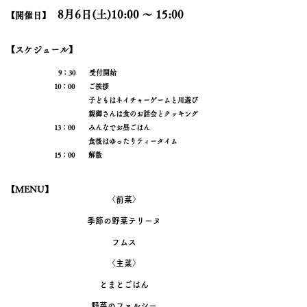
8月6日(土)10:00 〜 15:00
​【開催日】
​【スケジュール】
9：30 受付開始
10：00 ご挨拶
子どもはネイチャーゲームと川遊び
親御さんは食のお話会とクッキング
13：00 みんなでお昼ごはん
食後はゆったりティータイム
​15：00 解散
​【MENU】
〈前菜〉
季節の野菜テリーヌ
フムス
〈主菜〉
とまとごはん
野菜のファルシー