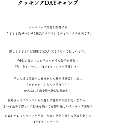
クッキングDAYキャンプ
オーガニック給食を推奨する
「こどもと農がつながる給食だんだん」さんとのコラボ企画です。
誰しも子どもには健康で元気に大きくなってほしいもの。
今回は4歳以上のお子さんを持つ親子を対象に
「食」をテーマにしたDAYキャンプを開催します。
子ども達は保育士の資格をもつ野外指導者と一緒に
「ワクワク！となんでだろう？」
があふれる山や川へ遊びに出かけ、
親御さんはフランスからお越しの講師の
お話を伺いながら、
思いを込めて作られた野菜を使って身体に優しいクッキング開始＊
完成したらみんなでいただき、初めて出会う方との交流も楽しい
DAYキャンプです。