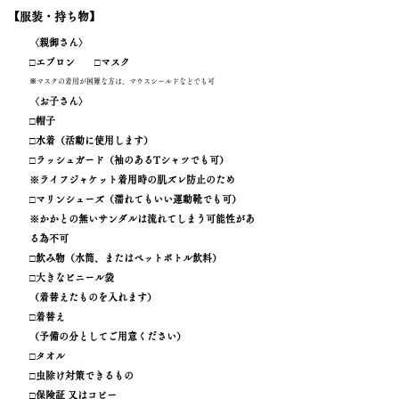
【服装・持ち物】
〈親御さん〉
□エプロン □マスク
※
マスクの着用が困難な方は、マウスシールドなどでも可
〈お子さん〉
□帽子
□水着（活動に使用します）
□ラッシュガード（袖のあるTシャツでも可）
※ライフジャケット着用時の肌ズレ防止のため
​□マリンシューズ（濡れてもいい運動靴でも可）
※かかとの無いサンダルは流れてしまう可能性があ
る為不可
​□飲み物（水筒、またはペットボトル飲料）
□大きなビニール袋
（着替えたものを入れます）
□着替え
（予備の分としてご用意ください）
□タオル
​□虫除け対策できるもの
□保険証 又はコピー