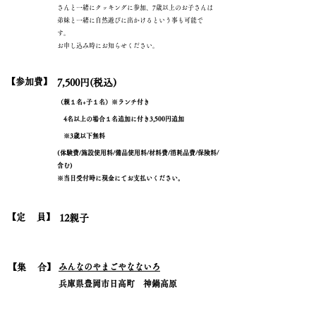
さんと一緒にクッキングに参加、​7歳以上のお子さんは
弟妹と一緒に自然遊びに出かけるという事も可能で
す。
お申し込み時にお知らせください。
​【参加費】
7,500円(税込)
（親１名+子１名）※ランチ付き
4名以上の場合１名追加に付き3,500円追加
​ ※3歳以下無料
(体験費/施設使用料/備品使用料/材料費/消耗品費/保険料/
含む)
※当日受付時に現金にてお支払いください。
​【定 員】
12親子
​【集 合】
みんなのやまごやなないろ
​兵庫県豊岡市日高町 神鍋高原