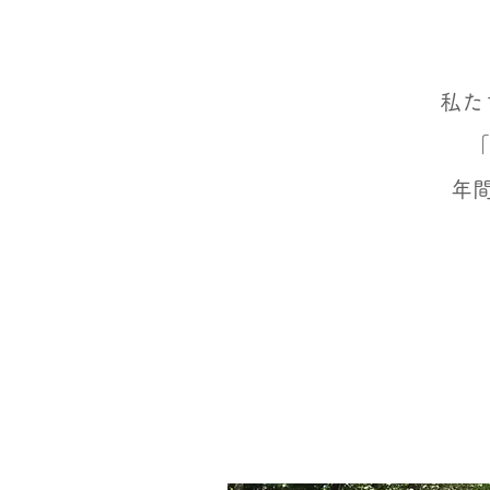
私た
「
年