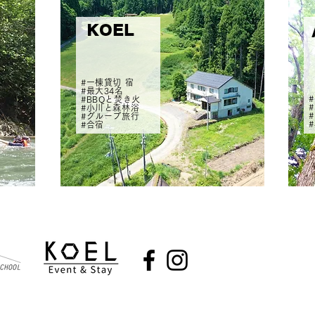
KOEL
#一棟貸切 宿
#最大34名
#BBQと焚き火
#小川と森林浴
#グループ旅行
#合宿