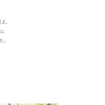
覚え、
年に
た。