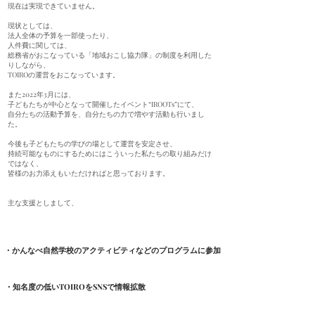
現在は実現できていません。
現状としては、
法人全体の予算を一部使ったり、
人件費に関しては、
総務省がおこなっている「地域おこし協力隊」の制度を利用した
りしながら、
TOIROの運営をおこなっています。
また2022年3月には、
子どもたちが中心となって開催したイベント“IROOTs”にて、
自分たちの活動予算を、自分たちの力で増やす活動も行いまし
た。
今後も子どもたちの学びの場として運営を安定させ、
持続可能なものにするためにはこういった私たちの取り組みだけ
ではなく、
皆様のお力添えもいただければと思っております。
主な支援としまして、
・かんなべ自然学校のアクティビティなどのプログラムに参加
・知名度の低いTOIROをSNSで情報拡散