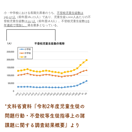
小・中学校における長期欠席者のうち、
不登校児童生徒数は
196,127人
（前年度181,272人）であり、児童生徒1,000人あたりの不
登校児童生徒数は
20.5人
（前年度18.8人）。不登校児童生徒数は
8
年連続で増加し、
過去最多となっている。
​*文科省資料『令和2年度児童生徒の
問題行動・不登校等生徒指導上の諸
課題に関する調査結果概要』より