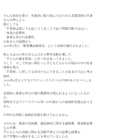
そんな状況を受け、先進的に取り組んでおられた支援団体の方達
からの声により、
国としても
「不登校は誰にでも起こりうることであり問題行動ではない」
「休息の必要性」
「多様な学びの必要性」
があるとの認識から、
2017年2月に「教育機会確保法」という法律が施行されました。
私たちは2013年の立ち上げから野外活動を通して、
「子どもの健全育成」と日々向き合ってきました。
そして、そこで出会い関わった子どもたちからの悩みや今の社会
情勢を受け、
「不登校」に対しても自分たちにできることがあるのではと考え
始め、
2020年4月よりデモクラティックスクールTOIROをスタートしま
した。
全国的に多様な学びの場の重要性が唱えれるようになったもの
の、
現時点ではフリースクール等への行政からの金銭的支援はありま
せん。
TOIROも同様に金銭的支援を受けておりません。
そのため、家賃や光熱費、施設維持に関する修繕費、最低限必要
な人件費、
子どもたちの活動に関わる活動予算などの必要な経費を、
全て学費から捻出することを考えていましたが、