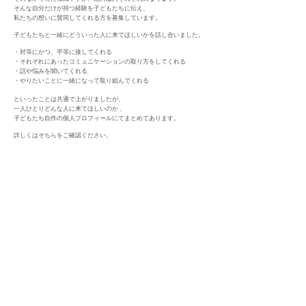
そんな自分だけが持つ経験を子どもたちに伝え、
私たちの想いに賛同してくれる方を募集しています。
子どもたちと一緒にどういった人に来てほしいかを話し合いました。
・対等にかつ、平等に接してくれる
・それぞれにあったコミュニケーションの取り方をしてくれる
・話や悩みを聞いてくれる
・やりたいことに一緒になって取り組んでくれる
といったことは共通で上がりましたが、
一人ひとりどんな人に来てほしいのか 、
子どもたち自作の個人プロフィールにてまとめてあります。
詳しくはそちらをご確認ください。