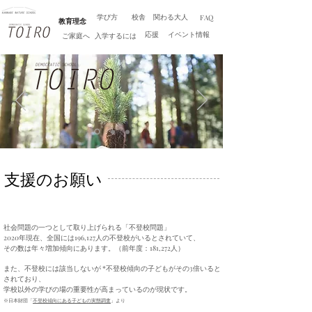
学び方
校舎
関わる大人
FAQ
教育理念
応援
イベント情報
ご家庭へ
入学するには
​支援のお願い
社会問題の一つとして取り上げられる「不登校問題」
2020年現在、全国には196,127人の不登校がいるとされていて、
​その数は年々増加傾向にあります。（前年度：181,272人）
また、不登校には該当しないが *不登校傾向の子どもがその3倍いると
されており、
学校以外の学びの場の重要性が高まっているのが現状です。
※日本財団「
不登校傾向にある子どもの実態調査
」より