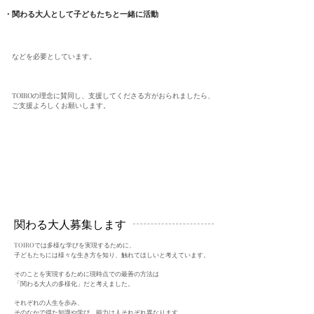
・関わる大人として子どもたちと一緒に活動
などを必要としています。
TOIROの理念に賛同し、支援してくださる方がおられましたら、
ご支援よろしくお願いします。
​関わる大人募集します
TOIROでは多様な学びを実現するために、
子どもたちには様々な生き方を知り、触れてほしいと考えています。
そのことを実現するために現時点での最善の方法は
「関わる大人の多様化」だと考えました。
それぞれの人生を歩み、
そのなかで得た知識や学び、能力は人それぞれ異なります。