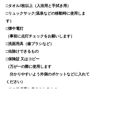
□タオル3枚以上（入浴用と手拭き用）
□リュックサック(温泉などの移動時に使用しま
す）
​□懐中電灯
（事前に点灯チェックをお願いします）
​​□洗面用具（歯ブラシなど）
□虫除けできるもの
□保険証 又はコピー
（万が一の際に使用します
分かりやすいよう外側のポケットなどに入れて
ください）
□
その他必要と考えられるもの
よくある質問
安全管理について