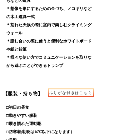
ちなどの道具
＊想像を形にするための金づち、ノコギリなど
の木工道具一式
＊
荒れた天候の際に室内で楽しむクライミング
ウォール
＊話し合いの際に使うと便利なホワイトボード
や紙と鉛筆
＊様々な使い方でコミュニケーションを取りな
がら
遊ぶことができるトランプ
ふりがな付きはこちら
【服装・持ち物】
□初日の昼食
□動きやすい服装
□履き慣れた運動靴
□防寒着(朝晩は10℃以下になります）