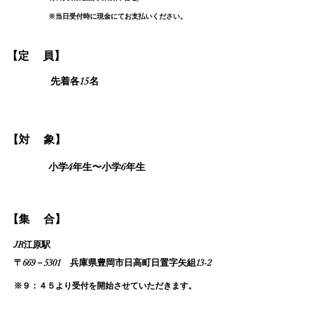
※当日受付時に現金にてお支払いください。
​【定 員】
先着各15名
​【対 象】
小学4年生〜小学6年生
​【集 合】
JR江原駅
〒669－5301 兵庫県豊
岡市日高町日
置字矢組13-2
※９：４５より受付を開始させていただきます。