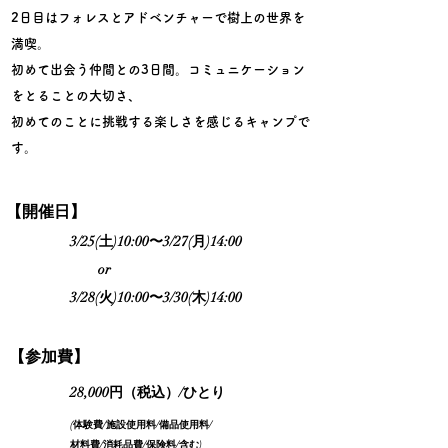
2日目はフォレスとアドベンチャーで樹上の世界を
満喫。
​初めて出会う仲間との3日間。コミュニケーション
をとることの大切さ、
初めてのことに挑戦する楽しさを感じるキャンプで
す。
​【開催日】
3/25(土)10:00〜3/27(月)14:00
or
3/28(火)10:00〜3/30(木)14:00
​【参加費】
28,000円（税込）/ひとり
(体験費/施設使用料/備品使用料/
材料費/消耗品費/保険料/含む)