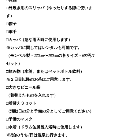
□長靴
□外履き用のスリッパ（ゆったりする際に使いま
す）
□
帽子
□軍手
□カッパ（急な雨天時に使用します）
※カッパに関してはレンタルも可能です。
（モンベル製・120cm〜180cmの各サイズ・600円/1
セット）
​□飲み物（水筒、またはペットボトル飲料）
※２日目以降のお茶はご用意します。
□大きなビニール袋
（着替えたものを入れます）
□着替え３セット
（活動日の分と予備の分としてご用意ください）
​□予備のマスク
□水着（ドラム缶風呂入浴時に使用します）
※2泊のうち1日は温泉に行きます。