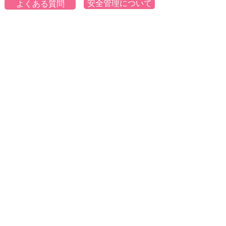
安全管理について
よくある質問
8/1-8/2参加申し込み
8/4-8/5参加申し込み
8/6-8/7参加申し込み
□ご希望の日程の申込みボタンからご入力・送信ください。
□送信後は登録アドレスに申込内容等が返信されます。
送信元アドレスは notifications@wixevents.com です。
迷惑メール設定を解除して下さい。（返信不可です）
□定員となった場合はキャンセル待ちでの受付となります。
※空きがでましたら順番にメール（
info@kns.hyogo.jp