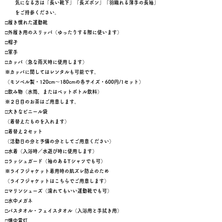
気になる方は「長い靴下」「長ズボン」「羽織れる薄手の長袖」
​ をご持参ください。
□履き慣れた運動靴
□外履き用のスリッパ（ゆったりする際に使います）
□
帽子
□軍手
□カッパ（急な雨天時に使用します）
※カッパに関してはレンタルも可能です。
（モンベル製・120cm〜180cmの各サイズ・600円/1セット）
​□飲み物（水筒、またはペットボトル飲料）
※２日目のお茶はご用意します。
□大きなビニール袋
（着替えたものを入れます）
□着替え２セット
（活動日の分と予備の分としてご用意ください）
□水着（入浴時／水遊び時に使用します）
□ラッシュガード（袖のあるTシャツでも可）
※ライフジャケット着用時の肌ズレ防止のため
（ライフジャケットはこちらでご用意します）
​□マリンシューズ（濡れてもいい運動靴でも可）
□水中メガネ
□バスタオル・フェイスタオル（入浴用と手拭き用）
​□懐中電灯