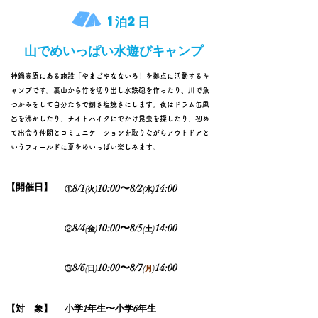
1泊2日
​山でめいっぱい水遊びキャンプ
神鍋高原にある施設「やまごやなないろ」を拠点に活動するキ
ャンプです。裏山から竹を切り出し水鉄砲を作ったり、川で魚
つかみをして自分たちで捌き塩焼きにします。夜はドラム缶風
呂を沸かしたり、ナイトハイクにでかけ昆虫を探したり、初め
て出会う仲間とコミュニケーションを取りながらアウトドアと
いうフィールドに夏をめいっぱい楽しみます。
​【開催日】
8/1
1
0:00〜8/2
14:00
①
(火
)
(水
)
8/4
1
0:00〜8/5
14:00
②
(金
)
(土
)
8/6
1
0
:00〜8/7
1
4:00
③
(日
)
(
月
)
​【対 象】
​小学1年生〜小学6年生