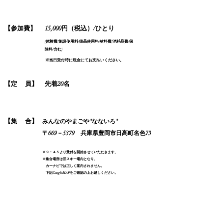
​【参加費】
15,000円（税込）/ひとり
(体験費/施設使用料/備品使用料/材料費/消耗品費/保
険料/含む)
※当日受付時に現金にてお支払いください。
​【定 員】
先着20名
​【集 合】
みんなのやまごや"なないろ"
〒669－5379 兵庫県豊岡市日高町名色73
※９：４５より受付を開始させていただきます。
※集合場所は旧スキー場内となり、
カーナビでは正しく案内されません。
下記GoogleMAPをご確認の上お越しください。