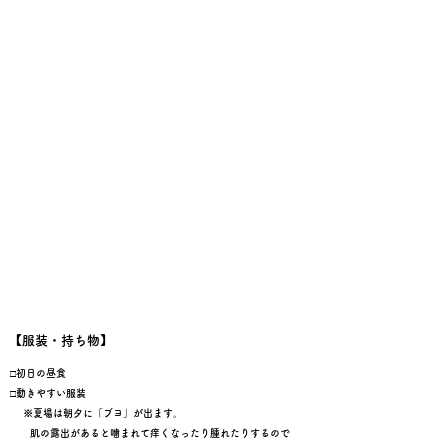
【服装・持ち物】
□初日の昼食
□動きやすい服装
※夏場は朝夕に「ブヨ」が出ます。
肌の露出があると噛まれて痒くなったり腫れたりするので