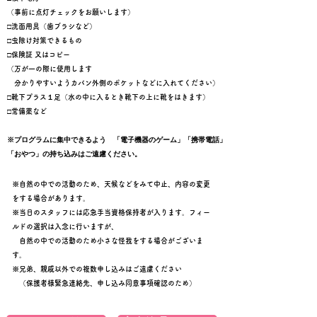
（事前に点灯チェックをお願いします）
​​□洗面用具（歯ブラシなど）
​□虫除け対策できるもの
□保険証 又はコピー
（万が一の際に使用します
分かりやすいようカバン外側のポケットなどに入れてください）
□靴下プラス１足（水の中に入るとき靴下の上に靴をはきます）
□常備薬など
​​※プログラムに集中できるよう 「電子機器のゲーム」「携帯電話」
「おやつ」の持ち込みはご遠慮ください。
※自然の中での活動のため、天候などをみて中止、内容の変更
をする場合があります。​
※当日のスタッフには応急手当資格保持者が入ります。フィー
ルドの選択は入念に行いますが、
自然の中での活動のため小さな怪我をする場合がございま
す。
※兄弟、親戚以外での複数申し込みはご遠慮ください
（保護者様緊急連絡先、申し込み同意事項確認のため）