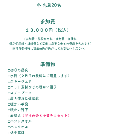
各 先着20名
参加費
１３,０００円（税込）
（参加費・施設利用料・食材費・保険料
備品使用料・材料費など活動に必要な全ての費用を含みます）
​※当日受付時に現金orPAYPAYにてお支払いください。
​準備物
□初日の昼食
□水筒（２日目の飲料はご用意します）
□スキーウエア
□ニット素材などの暖かい帽子
□スノーブーツ
□履き慣れた運動靴
□暖かい手袋
□暖かい靴下
□着替え
（翌日の分と予備を１セット）
​□ハンドタオル
□バスタオル​
□懐中電灯