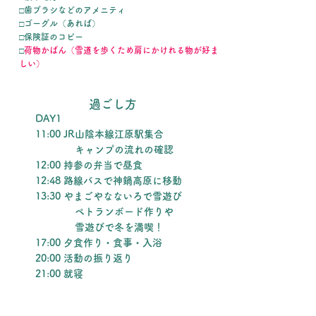
□歯ブラシなどのアメニティ
□ゴーグル（あれば）
□保険証のコピー
​□
荷物かばん（雪道を歩くため肩にかけれる物が好ま
しい）
過ごし方
DAY1
11:00 JR山陰本線江原駅集合
キャンプの流れの確認
12:00 持参の弁当で昼食
12:48 路線バスで神鍋高原に移動
13:30 やまごやなないろで雪遊び
ペトランボード作りや
雪遊びで冬を満喫！
17:00 夕食作り・食事・入浴
20:00 活動の振り返り
21:00 就寝