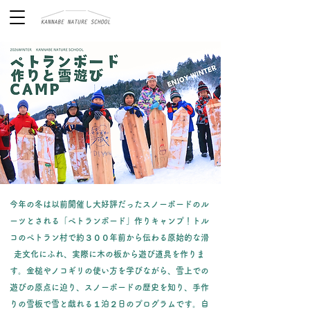
今年の冬は以前開催し大好評だったスノーボードのル
ーツとされる「ペトランボード」作りキャンプ！トル
コのペトラン村で約３００年前から伝わる原始的な滑
走文化にふれ、実際に木の板から遊び道具を作りま
す。金槌やノコギリの使い方を学びながら、雪上での
遊びの原点に迫り、スノーボードの歴史を知り、手作
りの雪板で雪と戯れる１泊２日のプログラムです。自